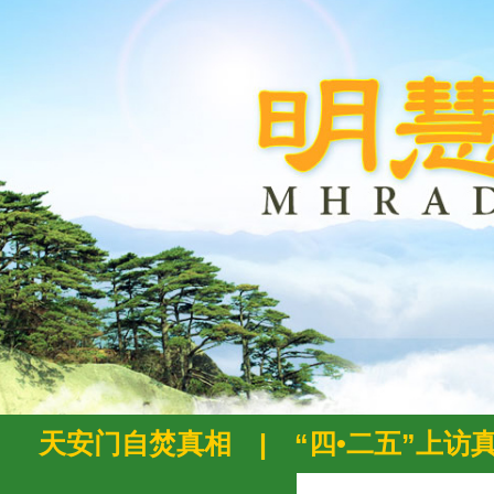
天安门自焚真相
|
“四•二五”上访