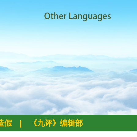
例造假
|
《九评》编辑部