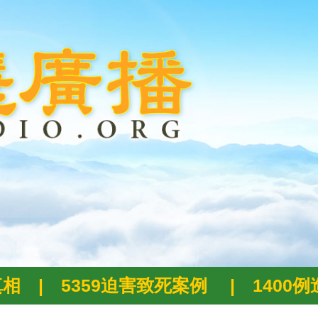
真相
|
5359迫害致死案例
|
1400