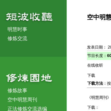
空中明
明慧时事
修炼交流
发表日期： 2
节目长度：
6
在线收听
下载
下载方法
：按
修炼故事
《明慧周刊》
空中明慧周刊
下载：
正法修炼交流选编