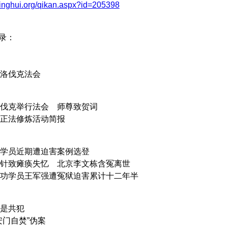
minghui.org/qikan.aspx?id=205398
 目录：
洛伐克法会
克举行法会 师尊致贺词
法修炼活动简报
员近期遭迫害案例选登
致瘫痪失忆 北京李文栋含冤离世
学员王军强遭冤狱迫害累计十二年半
是共犯
门自焚”伪案