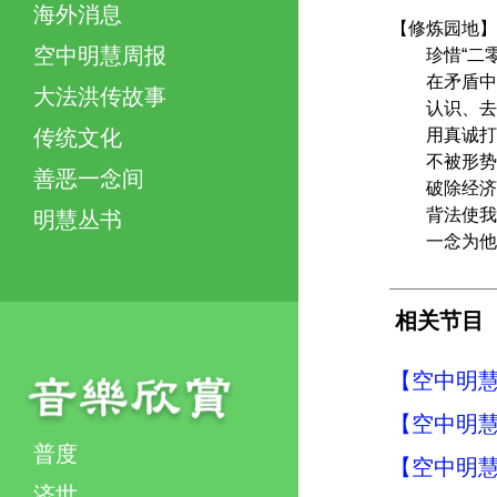
海外消息
【修炼园地】
空中明慧周报
珍惜“二零
在矛盾中找
大法洪传故事
认识、去
用真诚打
传统文化
不被形势带
善恶一念间
破除经济
背法使我能
明慧丛书
一念为他
相关节目
【空中明慧周
【空中明慧周
普度
【空中明慧周
济世