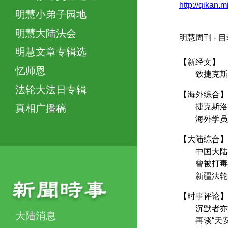
http://qikan.
明慧小弟子园地
明慧大陆法会
明慧周刊 -
明慧文章专辑选
【新经文】
忆师恩
致捷克斯
法轮大法日专辑
【海外综合】
捷克斯洛伐
真相广播稿
海外学员正
【大陆综合】
中国大陆学
曾被打毒针
新疆法轮功
【时事评论】
沉默者亦
大陆消息
再谈“天安