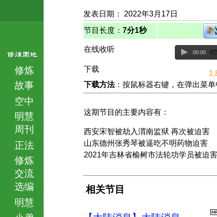
发表日期： 2022年3月17日
节目长度：
7分1秒
在线收听
00:00
修炼
下载
1,
故事
下载方法
：按鼠标器右键，在弹出菜单中选择
空中
这期节目的主要内容有：
明慧
周刊
西安宋智被劫入渭南监狱 再次被迫害
山东德州张秀琴被逼吃不明药物迫害
正法
2021年吉林省榆树市法轮功学员被迫
修炼
交流
选编
相关节目
明慧
小弟