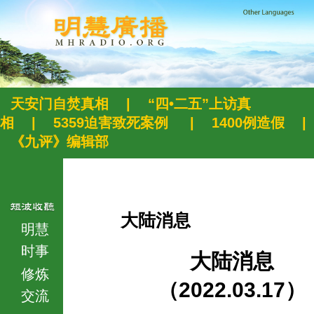
天安门自焚真相
|
“四•二五”上访真
相
|
5359迫害致死案例
|
1400例造假
|
《九评》编辑部
大陆消息
明慧
时事
大陆消息
修炼
（2022.03.17）
交流