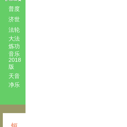
普度
济世
法轮
大法
炼功
音乐
2018
版
天音
净乐
短