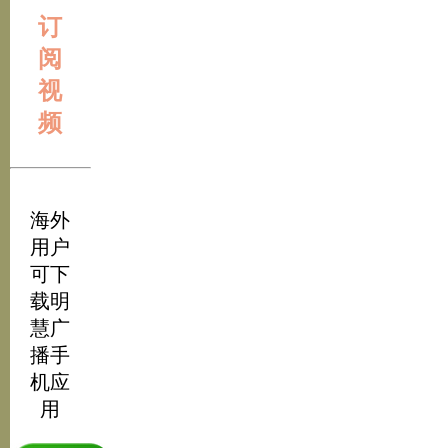
订
阅
视
频
海外
用户
可下
载明
慧广
播手
机应
用