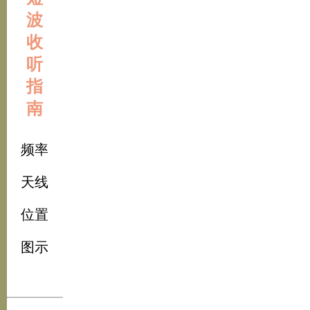
波
收
听
指
南
频率
天线
位置
图示