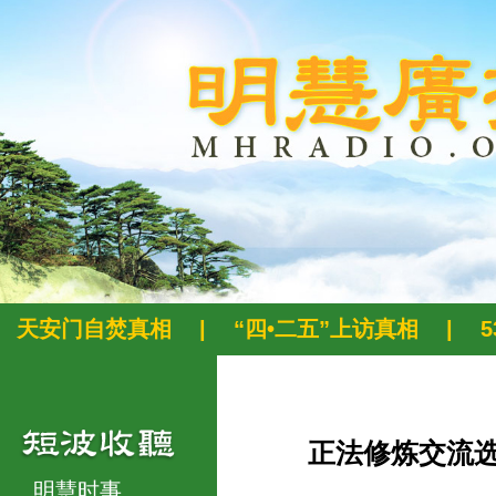
天安门自焚真相
|
“四•二五”上访真相
|
正法修炼交流
明慧时事