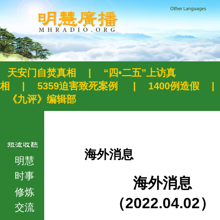
天安门自焚真相
|
“四•二五”上访真
相
|
5359迫害致死案例
|
1400例造假
|
《九评》编辑部
海外消息
明慧
时事
海外消息
修炼
（2022.04.02）
交流