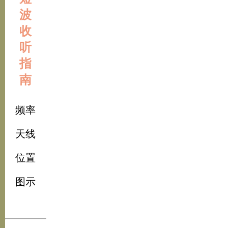
波
收
听
指
南
频率
天线
位置
图示