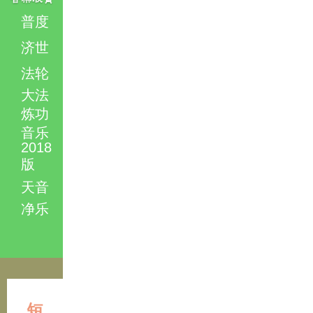
普度
济世
法轮
大法
炼功
音乐
2018
版
天音
净乐
短