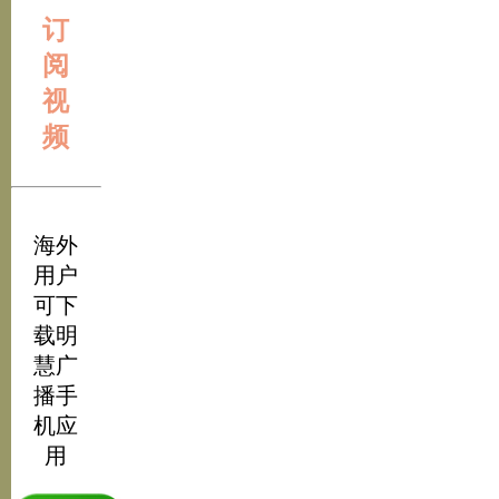
订
阅
视
频
海外
用户
可下
载明
慧广
播手
机应
用