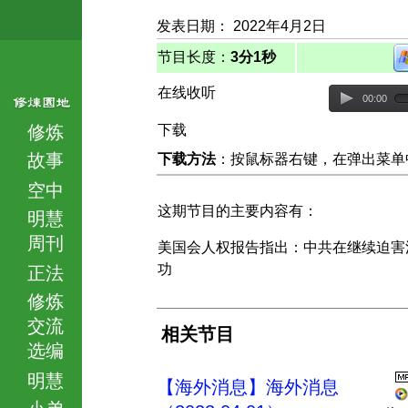
发表日期： 2022年4月2日
节目长度：
3分1秒
在线收听
00:00
修炼
下载
故事
下载方法
：按鼠标器右键，在弹出菜单中选择
空中
这期节目的主要内容有：
明慧
周刊
美国会人权报告指出：中共在继续迫害
功
正法
修炼
交流
相关节目
选编
明慧
【海外消息】海外消息
小弟