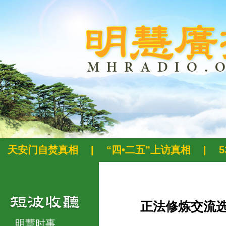
天安门自焚真相
|
“四•二五”上访真相
|
正法修炼交流
明慧时事