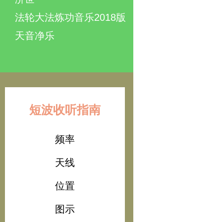
法轮大法炼功音乐2018版
天音净乐
短波收听指南
频率
天线
位置
图示