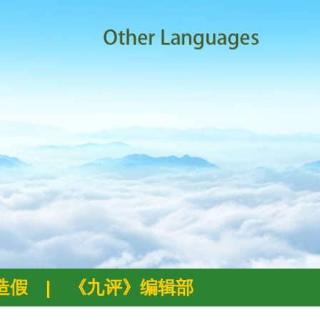
例造假
|
《九评》编辑部