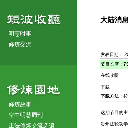
大陆消
明慧时事
修炼交流
发表日期： 2
节目长度：
7
在线收听
下载
下载方法
：按
修炼故事
这期节目的主
空中明慧周刊
贵州法轮功学
正法修炼交流选编