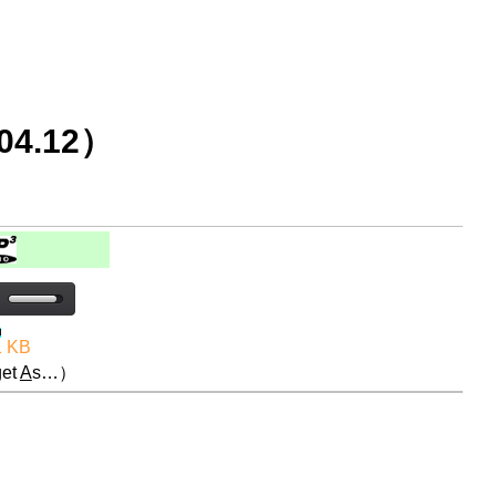
4.12）
1 KB
et
A
s…）