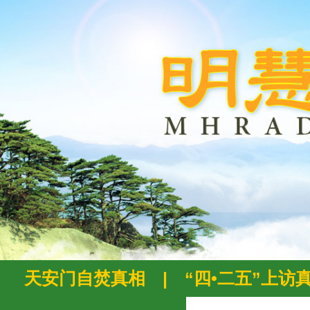
天安门自焚真相
|
“四•二五”上访