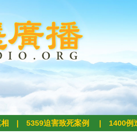
真相
|
5359迫害致死案例
|
1400