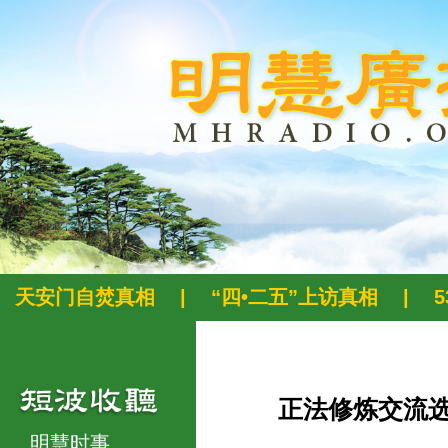
天安门自焚真相
|
“四•二五”上访真相
|
正法修炼交流
明慧时事