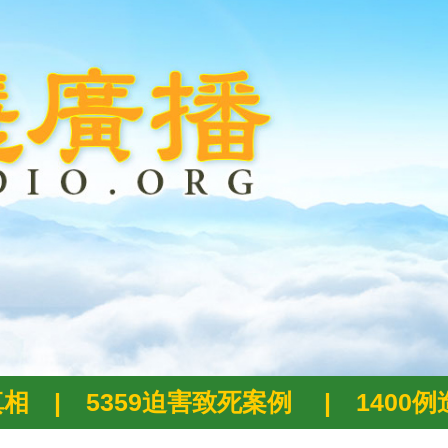
真相
|
5359迫害致死案例
|
1400