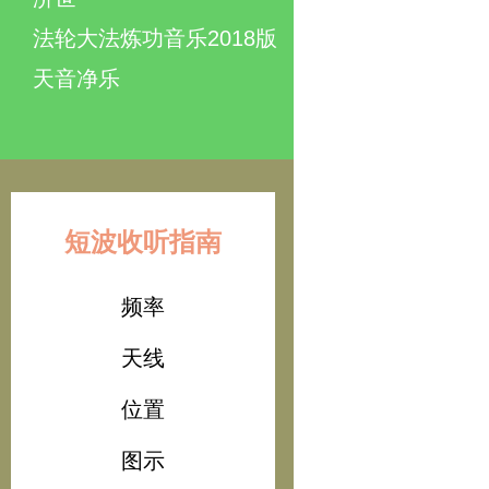
法轮大法炼功音乐2018版
天音净乐
短波收听指南
频率
天线
位置
图示