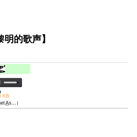
【黎明的歌声】
6 KB
et
A
s…）