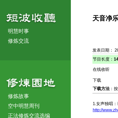
天音净
明慧时事
修炼交流
发表日期： 2
节目长度：
1
在线收听
下载
下载方法
：按
修炼故事
1.女声独唱
空中明慧周刊
http://www.z
正法修炼交流选编