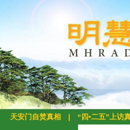
天安门自焚真相
|
“四•二五”上访