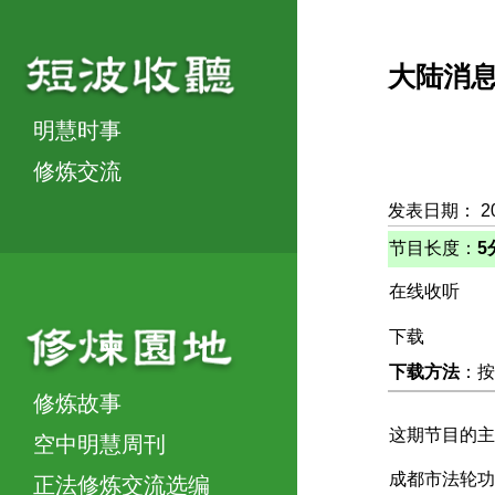
大陆消
明慧时事
修炼交流
发表日期： 2
节目长度：
5
在线收听
下载
下载方法
：按
修炼故事
这期节目的主
空中明慧周刊
成都市法轮功
正法修炼交流选编