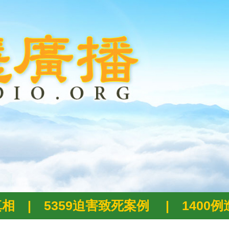
真相
|
5359迫害致死案例
|
1400