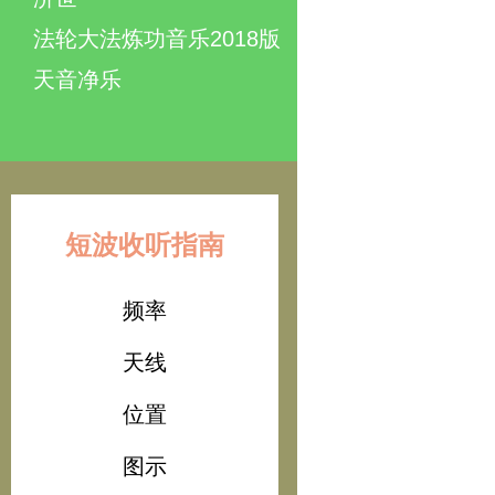
法轮大法炼功音乐2018版
天音净乐
短波收听指南
频率
天线
位置
图示