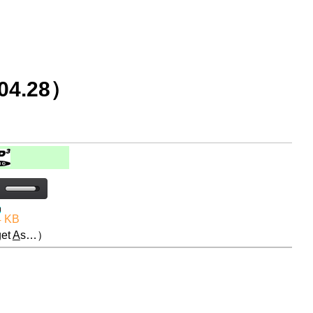
4.28）
4 KB
et
A
s…）