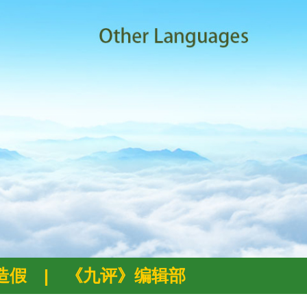
例造假
|
《九评》编辑部