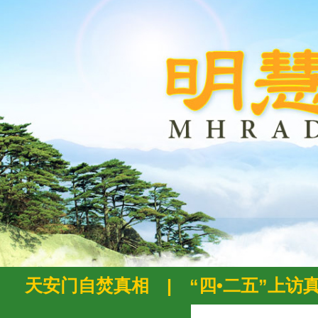
天安门自焚真相
|
“四•二五”上访