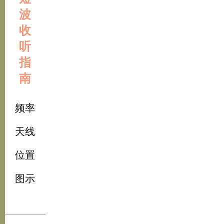
波
收
听
指
南
频率
天线
位置
图示