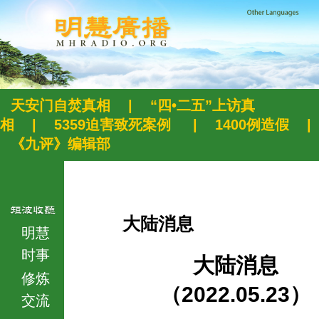
天安门自焚真相
|
“四•二五”上访真
相
|
5359迫害致死案例
|
1400例造假
|
《九评》编辑部
大陆消息
明慧
时事
大陆消息
修炼
（2022.05.23）
交流