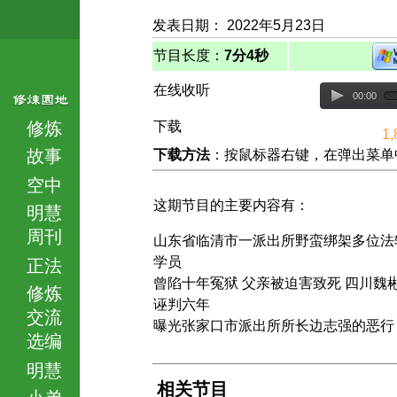
发表日期： 2022年5月23日
节目长度：
7分4秒
在线收听
00:00
修炼
下载
1,
故事
下载方法
：按鼠标器右键，在弹出菜单中选择
空中
这期节目的主要内容有：
明慧
周刊
山东省临清市一派出所野蛮绑架多位法
学员
正法
曾陷十年冤狱 父亲被迫害致死 四川魏
修炼
诬判六年
交流
曝光张家口市派出所所长边志强的恶行
选编
明慧
相关节目
小弟