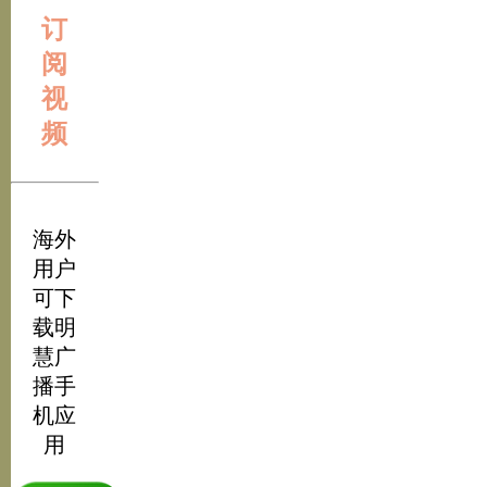
订
阅
视
频
海外
用户
可下
载明
慧广
播手
机应
用