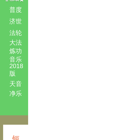
普度
济世
法轮
大法
炼功
音乐
2018
版
天音
净乐
短