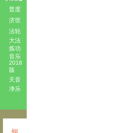
普度
济世
法轮
大法
炼功
音乐
2018
版
天音
净乐
短