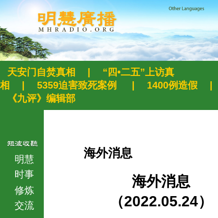
天安门自焚真相
|
“四•二五”上访真
相
|
5359迫害致死案例
|
1400例造假
|
《九评》编辑部
海外消息
明慧
时事
海外消息
修炼
（2022.05.24）
交流