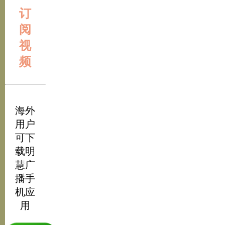
订
阅
视
频
海外
用户
可下
载明
慧广
播手
机应
用