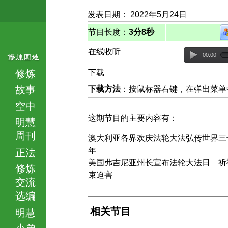
发表日期： 2022年5月24日
节目长度：
3分8秒
在线收听
00:00
修炼
下载
故事
下载方法
：按鼠标器右键，在弹出菜单中选择
空中
这期节目的主要内容有：
明慧
周刊
澳大利亚各界欢庆法轮大法弘传世界三
年
正法
美国弗吉尼亚州长宣布法轮大法日 祈
修炼
束迫害
交流
选编
相关节目
明慧
小弟