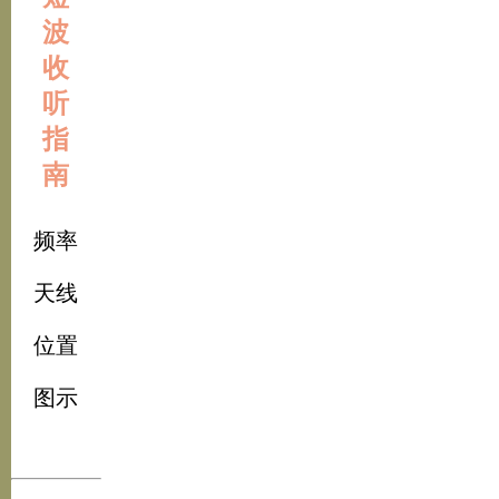
波
收
听
指
南
频率
天线
位置
图示