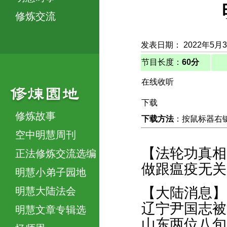
修炼交流
发表日期： 2022年5月
节目长度：
60分
在线收听
下载
修炼故事
下载方法
：按鼠标器右键，
空中明慧周刊
【法轮功真相
正法修炼交流选编
做跟瘟疫无关
明慧小弟子园地
【大陆消息】
明慧大陆法会
辽宁尹国志被
明慧文章专辑选
山东两位八旬