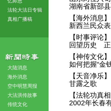
忆师恩
湖南省新邵县
法轮大法日专辑
【海外消息】
真相广播稿
新西兰民众表
【时事评论】
回望历史 正
【神传文化】
如何把握“金
大陆消息
【天音净乐】
海外消息
甘露之歌
空中明慧周报
【法轮功真相
大法洪传故事
2002年长
传统文化