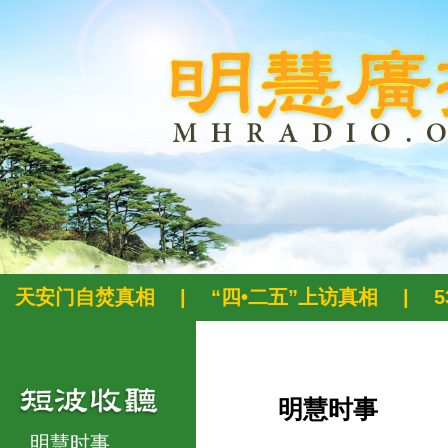
天安门自焚真相
|
“四•二五”上访真相
|
明慧时事
明慧时事