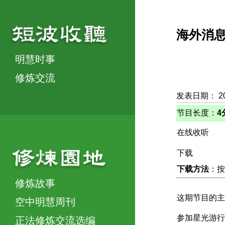
海外消
明慧时事
修炼交流
发表日期： 2
节目长度：
4
在线收听
下载
下载方法
：按
修炼故事
这期节目的主
空中明慧周刊
参加星光游行
正法修炼交流选编