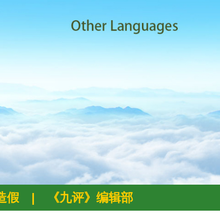
例造假
|
《九评》编辑部