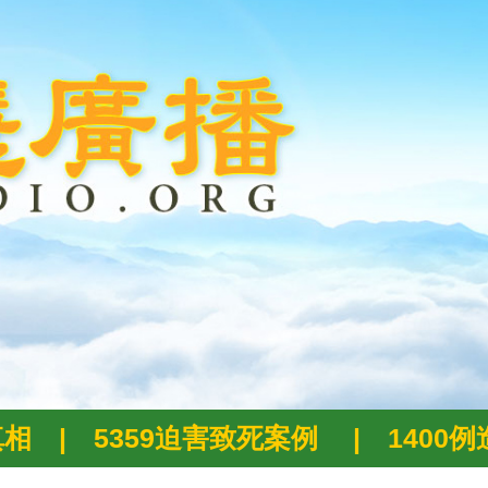
真相
|
5359迫害致死案例
|
1400