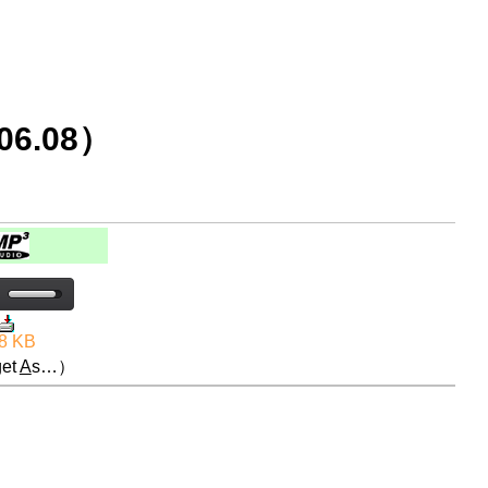
6.08）
8 KB
et
A
s…）