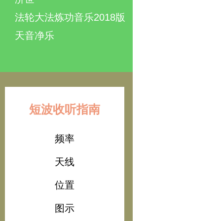
法轮大法炼功音乐2018版
天音净乐
短波收听指南
频率
天线
位置
图示