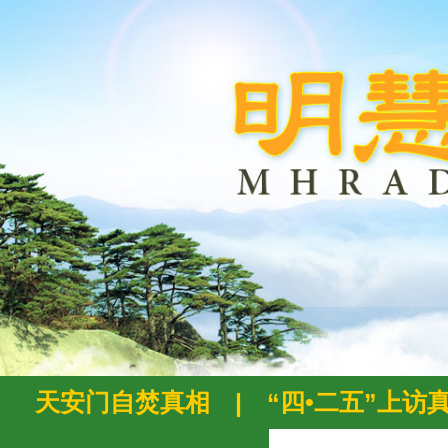
天安门自焚真相
|
“四•二五”上访