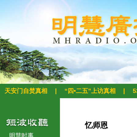
天安门自焚真相
|
“四•二五”上访真相
|
忆师恩
明慧时事