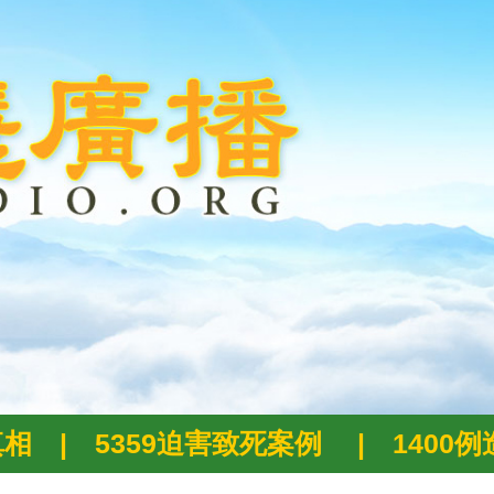
真相
|
5359迫害致死案例
|
1400