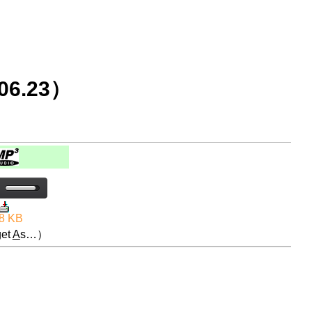
6.23）
8 KB
et
A
s…）