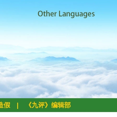
例造假
|
《九评》编辑部