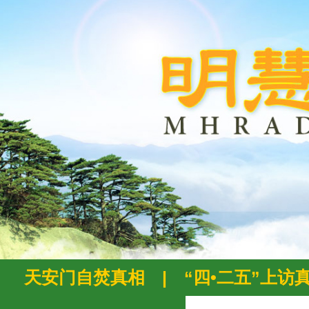
天安门自焚真相
|
“四•二五”上访