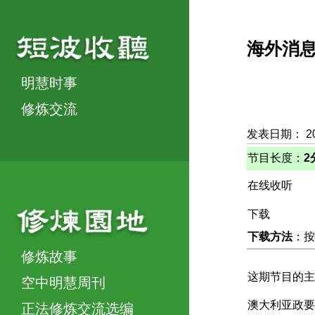
海外消
明慧时事
修炼交流
发表日期： 2
节目长度：
2
在线收听
下载
下载方法
：按
修炼故事
这期节目的主
空中明慧周刊
澳大利亚政要
正法修炼交流选编