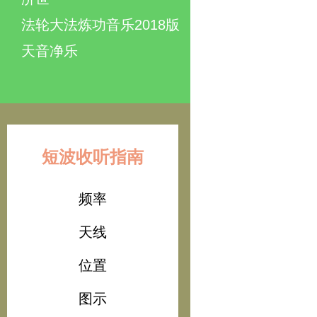
法轮大法炼功音乐2018版
天音净乐
短波收听指南
频率
天线
位置
图示