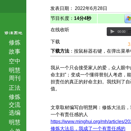
发表日期： 2022年6月28日
节目长度：
14分4秒
在线收听
00:00
修炼
下载
3
故事
下载方法
：按鼠标器右键，在弹出菜单中选择
空中
我从一个只会接受家人的爱，众人眼中
明慧
命主妇”；变成一个懂得替别人考虑，
周刊
担责任的真正的好命主妇。我找到了自
正法
值。
修炼
交流
文章取材编写自明慧网：修炼大法后，
选编
一个有责任感的人
明慧
https://www.minghui.org/mh/articles/20
修炼大法后，我成了一个有责任感的
小弟