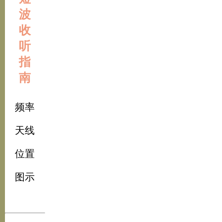
波
收
听
指
南
频率
天线
位置
图示