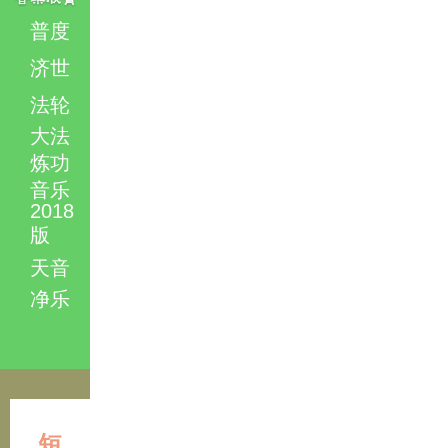
普度
济世
法轮
大法
炼功
音乐
2018
版
天音
净乐
短