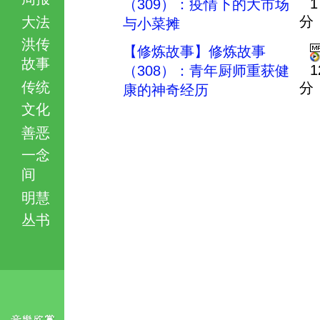
1
（309）：疫情下的大市场
分
大法
与小菜摊
洪传
【修炼故事】修炼故事
故事
1
（308）：青年厨师重获健
传统
分
康的神奇经历
文化
善恶
一念
间
明慧
丛书