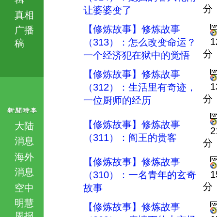
分
让婆婆变了
真相
【修炼故事】修炼故事
广播
1
（313）：怎么改变命运？
稿
分
一个经济犯在狱中的觉悟
【修炼故事】修炼故事
1
（312）：生活里有奇迹，
分
一位厨师的经历
【修炼故事】修炼故事
大陆
2
（311）：阎王的贵客
消息
分
海外
【修炼故事】修炼故事
消息
1
（310）：一名青年的玄奇
分
空中
故事
明慧
【修炼故事】修炼故事
周报