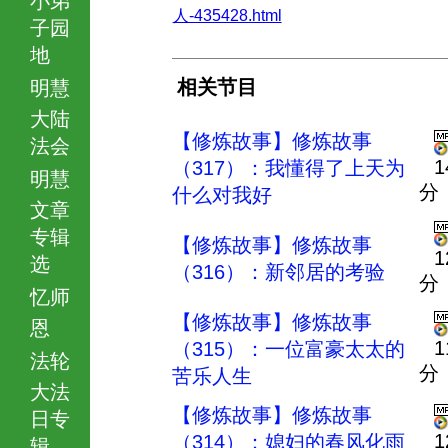
人-435428.html
子园
地
相关节目
明慧
大陆
【修炼故事】修炼故事
法会
1
（317）：我懂得了上天为
明慧
分
什么对我好
文章
专辑
【修炼故事】修炼故事
1
选
（316）：新邻居的考验
分
忆师
【修炼故事】修炼故事
恩
1
（315）：一位富豪太太的
法轮
分
苦乐人生
大法
【修炼故事】修炼故事
日专
1
（314）：媳妇的春风化雨
辑