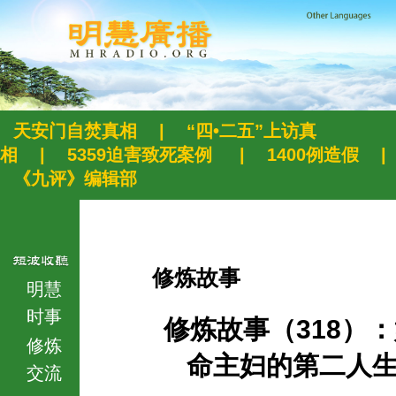
天安门自焚真相
|
“四•二五”上访真
相
|
5359迫害致死案例
|
1400例造假
|
《九评》编辑部
修炼故事
明慧
时事
修炼故事（318）
修炼
命主妇的第二人
交流