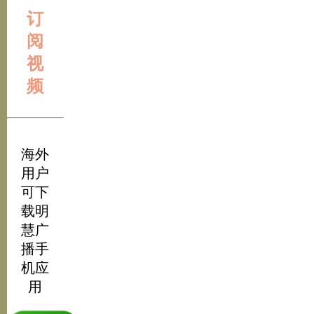
订
阅
视
频
海外
用户
可下
载明
慧广
播手
机应
用