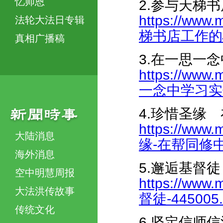
忆师恩
2.参与天梯
https://www.
法轮大法日专辑
梯书店工作的心得
真相广播稿
3.在一思一
https://www.
一念中学习实修-
4.珍惜圣缘
https://www.
大陆消息
缘-在帮同修中共
海外消息
5.邂逅基督徒
空中明慧周报
https://www.
大法洪传故事
督徒-445005.
传统文化
6.坚定信师