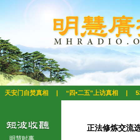
天安门自焚真相
|
“四•二五”上访真相
|
正法修炼交流
明慧时事