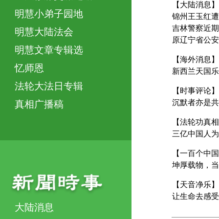
【大陆消息】
明慧小弟子园地
锦州王玉红遭
吉林警察近期
明慧大陆法会
原辽宁省公安
明慧文章专辑选
【海外消息】
忆师恩
新西兰天国乐
法轮大法日专辑
【时事评论】
沉默者亦是共
真相广播稿
【法轮功真相
三亿中国人为
【一百个中国
坤厚载物，当
【天音净乐】
让生命去感受
大陆消息