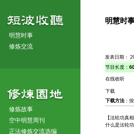
明慧时
明慧时事
修炼交流
发表日期： 2
节目长度：
6
在线收听
下载
下载方法
：按
修炼故事
【法轮功真相
空中明慧周刊
什么是法轮功
正法修炼交流选编