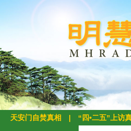
天安门自焚真相
|
“四•二五”上访