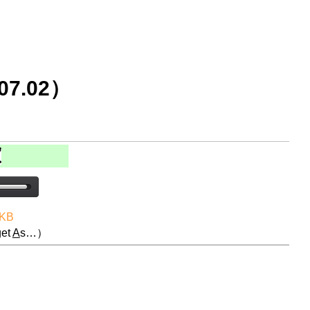
7.02）
 KB
et
A
s…）