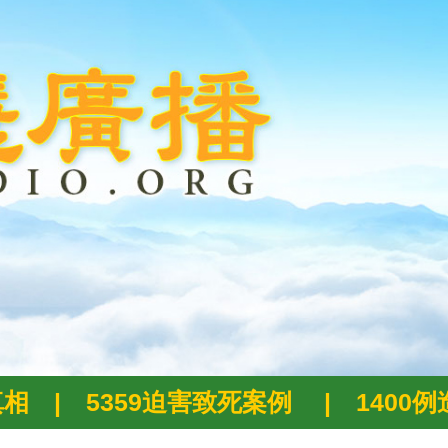
真相
|
5359迫害致死案例
|
1400