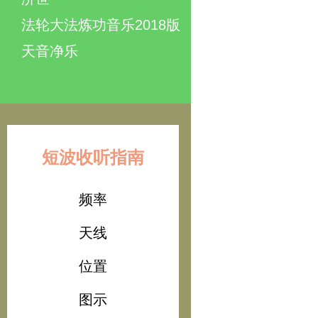
法轮大法炼功音乐2018版
天音净乐
短波收听指南
频率
天线
位置
图示