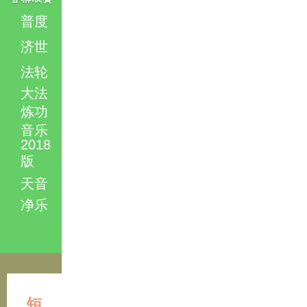
普度
济世
法轮
大法
炼功
音乐
2018
版
天音
净乐
短