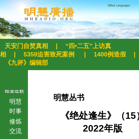
天安门自焚真相
|
“四•二五”上访真
相
|
5359迫害致死案例
|
1400例造假
|
《九评》编辑部
明慧丛书
明慧
时事
《绝处逢生》（15
修炼
2022年版
交流