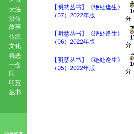
【明慧丛书】《绝处逢生》
大法
1
（07）2022年版
洪传
分
故事
【明慧丛书】《绝处逢生》
传统
1
（06）2022年版
分
文化
善恶
【明慧丛书】《绝处逢生》
1
一念
（05）2022年版
分
间
明慧
丛书