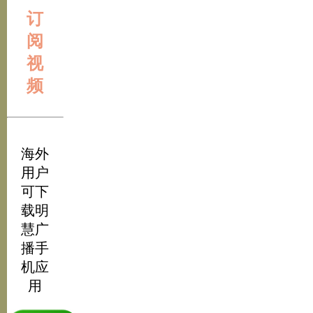
订
阅
视
频
海外
用户
可下
载明
慧广
播手
机应
用