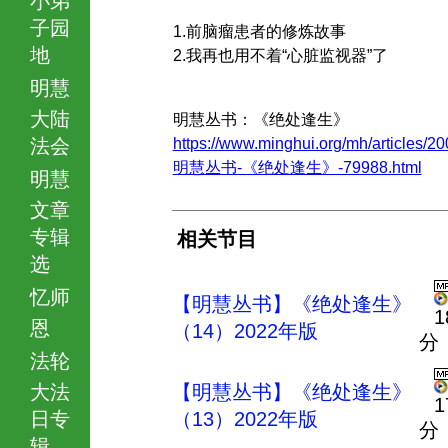
子园
1.前脑瘤患者的修炼故事
地
2.我再也用不着“心脏监视器”了
明慧
大陆
明慧丛书：《绝处逢生》
法会
https://www.minghui.org/mh/articles/20
明慧丛书-《绝处逢生》-79988.html
明慧
文章
专辑
相关节目
选
忆师
【明慧丛书】《绝处逢生》
1
恩
（14）2022年版
分
法轮
大法
【明慧丛书】《绝处逢生》
1
日专
（13）2022年版
分
辑