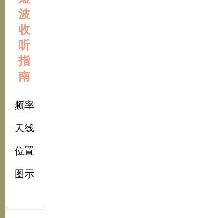
波
收
听
指
南
频率
天线
位置
图示