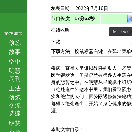
发表日期： 2022年7月16日
节目长度：
17分52秒
在线收听
00:00
修炼
下载
故事
下载方法
：按鼠标器右键，在弹出菜单中选择
空中
疾病一直是人类难以战胜的敌人。尽管
明慧
医学很发达，但是仍然有很多人生活在
周刊
身的悲苦之中。在明慧丛书编辑小组所
正法
《绝处逢生》这本书里，我们看到罹患
疾和绝症的人们，因缘际遇修炼法轮功
修炼
都得以绝处逢生，开始了身心健康的修
交流
涯。
选编
明慧
本期文章目录：
小弟