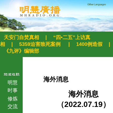
天安门自焚真相
|
“四•二五”上访真
相
|
5359迫害致死案例
|
1400例造假
|
《九评》编辑部
海外消息
明慧
时事
海外消息
修炼
（2022.07.19）
交流