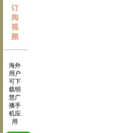
订
阅
视
频
海外
用户
可下
载明
慧广
播手
机应
用