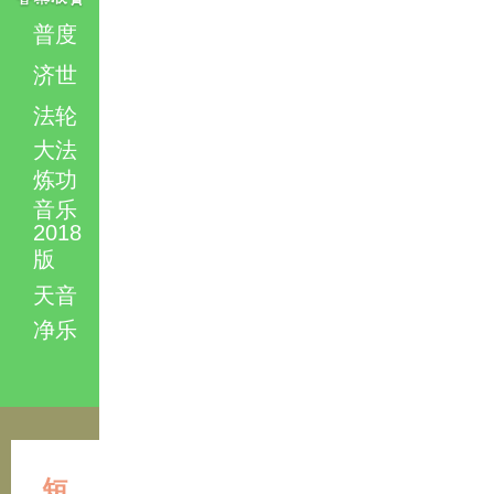
普度
济世
法轮
大法
炼功
音乐
2018
版
天音
净乐
短