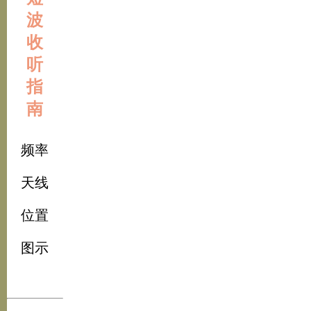
波
收
听
指
南
频率
天线
位置
图示