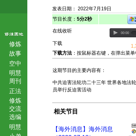
发表日期： 2022年7月19日
节目长度：
5分2秒
在线收听
00:00
修炼
下载
1,
故事
下载方法
：按鼠标器右键，在弹出菜单中选择
空中
这期节目的主要内容有：
明慧
周刊
中共迫害法轮功二十三年 世界各地法
员举行反迫害活动
正法
修炼
交流
相关节目
选编
明慧
【海外消息】海外消息
小弟