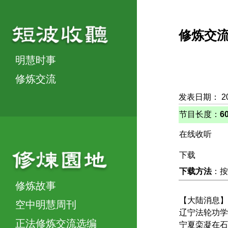
修炼交
明慧时事
修炼交流
发表日期： 2
节目长度：
6
在线收听
下载
下载方法
：按
修炼故事
【大陆消息】
空中明慧周刊
辽宁法轮功学
正法修炼交流选编
宁夏栾凝在石