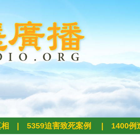
真相
|
5359迫害致死案例
|
1400