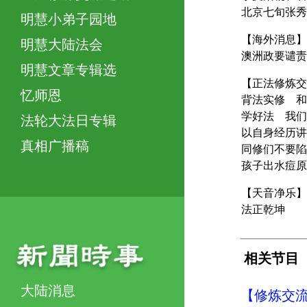
北京七旬张秀
明慧小弟子园地
【海外消息】
明慧大陆法会
澳洲政要谴责
明慧文章专辑选
【正法修炼交
忆师恩
背法实修 和
学好法 我们
法轮大法日专辑
以自身经历讲
真相广播稿
同修们不要陷
孩子出水痘原
【天音净乐】
法正乾坤
相关节目
大陆消息
【修炼交流】