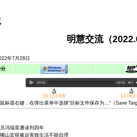
流
明慧交流（2022.0
022年7月28日
0分
00:00
00:00
16,153 KB
14,063
鼠标器右键，在弹出菜单中选择“目标文件保存为…”（Save Targ
员冯瑞英遭诬判四年
嘴山监狱被迫害致生活不能自理