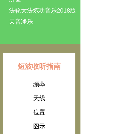
法轮大法炼功音乐2018版
天音净乐
短波收听指南
频率
天线
位置
图示