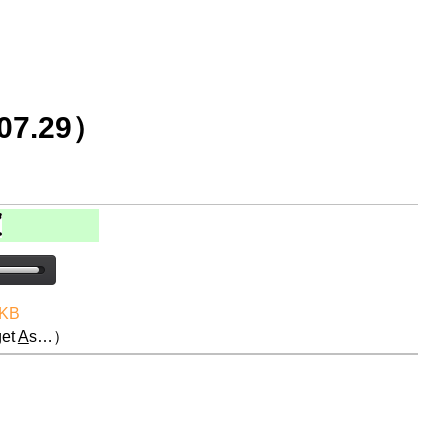
7.29）
 KB
et
A
s…）