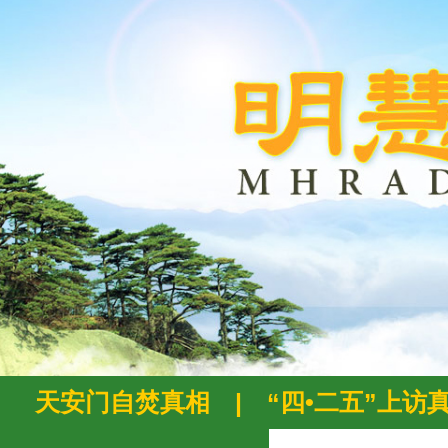
天安门自焚真相
|
“四•二五”上访