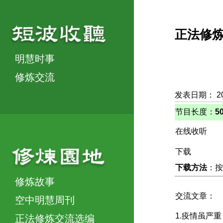
正法修
明慧时事
修炼交流
发表日期： 2
节目长度：
5
在线收听
下载
下载方法
：按
修炼故事
交流文章：
空中明慧周刊
1.疫情虽严
正法修炼交流选编