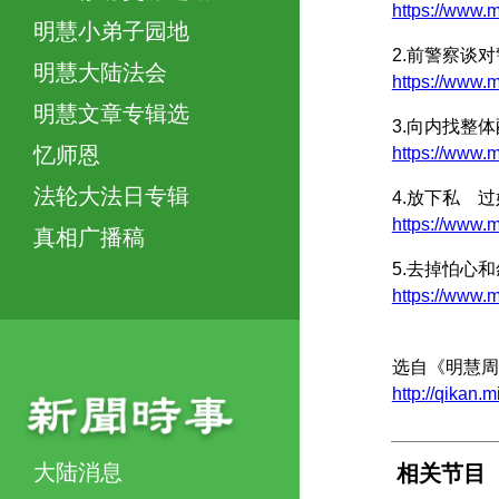
https://www
明慧小弟子园地
2.前警察谈
明慧大陆法会
https://www
明慧文章专辑选
3.向内找整
忆师恩
https://www
法轮大法日专辑
4.放下私 
https://www
真相广播稿
5.去掉怕心
https://ww
选自《明慧周
http://qikan.
大陆消息
相关节目