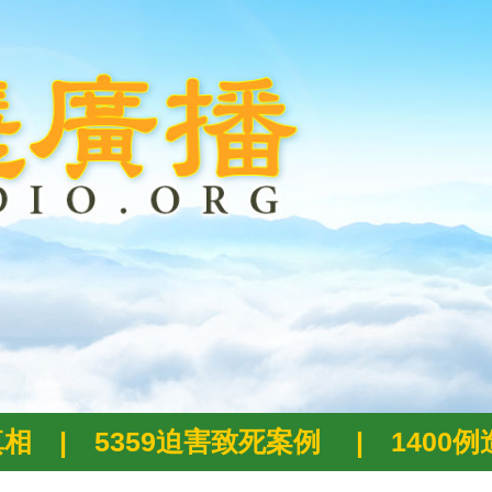
真相
|
5359迫害致死案例
|
1400