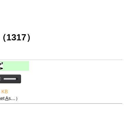
1317）
8 KB
et
A
s…）