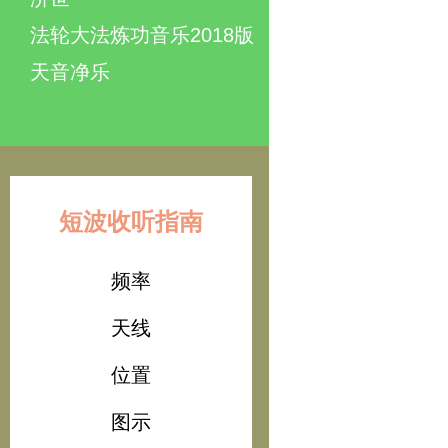
法轮大法炼功音乐2018版
天音净乐
短波收听指南
频率
天线
位置
图示