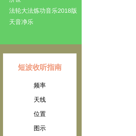
法轮大法炼功音乐2018版
天音净乐
短波收听指南
频率
天线
位置
图示