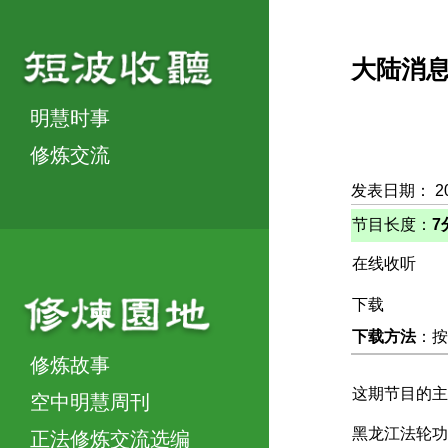
大陆消
明慧时事
修炼交流
发表日期： 2
节目长度：
7
在线收听
下载
下载方法
：按
修炼故事
这期节目的主
空中明慧周刊
黑龙江法轮功
正法修炼交流选编