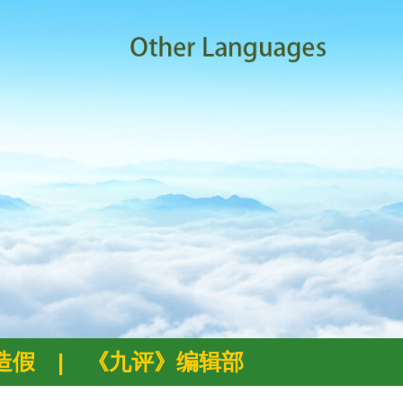
例造假
|
《九评》编辑部