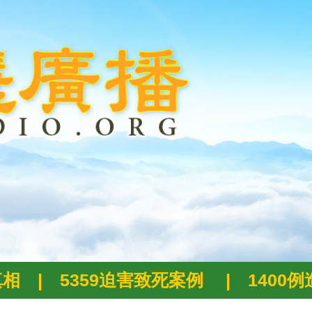
真相
|
5359迫害致死案例
|
1400