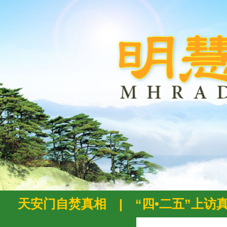
天安门自焚真相
|
“四•二五”上访