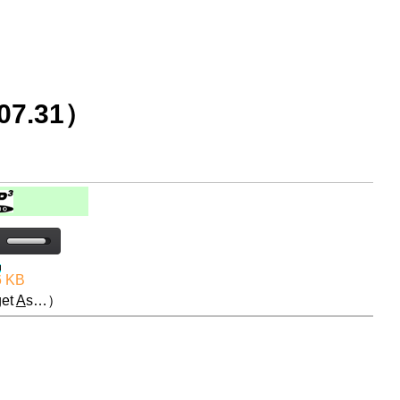
7.31）
6 KB
et
A
s…）