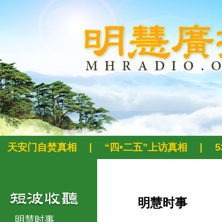
天安门自焚真相
|
“四•二五”上访真相
|
明慧时事
明慧时事