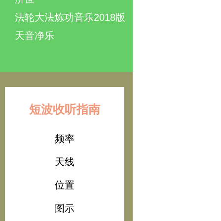
法轮大法炼功音乐2018版
天音净乐
短波收听指南
频率
天线
位置
图示