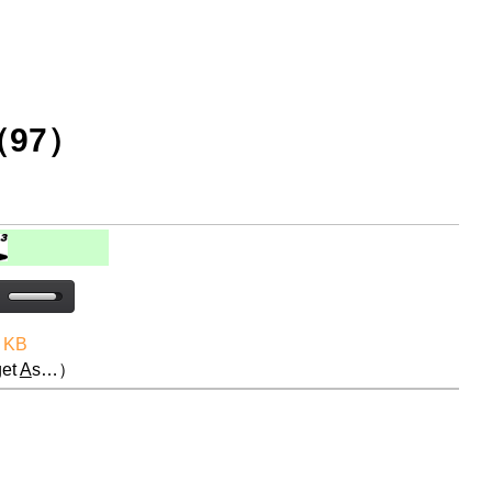
97）
 KB
et
A
s…）