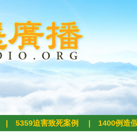
|
5359迫害致死案例
|
1400例造