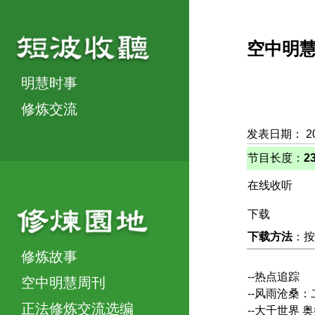
空中明
明慧时事
修炼交流
发表日期： 20
节目长度：
2
在线收听
下载
下载方法
：按
修炼故事
--热点追踪
空中明慧周刊
--风雨沧桑
正法修炼交流选编
--大千世界