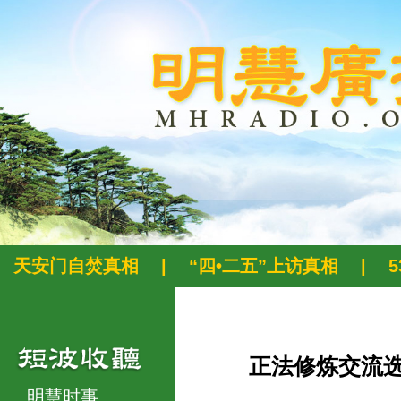
天安门自焚真相
|
“四•二五”上访真相
|
正法修炼交流
明慧时事