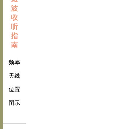
波
收
听
指
南
频率
天线
位置
图示