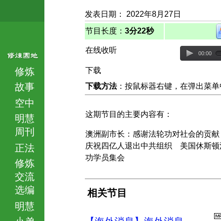
发表日期： 2022年8月27日
节目长度：
3分22秒
在线收听
00:00
修炼
下载
故事
下载方法
：按鼠标器右键，在弹出菜单中选择
空中
这期节目的主要内容有：
明慧
周刊
澳洲副市长：感谢法轮功对社会的贡献
庆祝四亿人退出中共组织 美国休斯顿
正法
功学员集会
修炼
交流
选编
相关节目
明慧
小弟