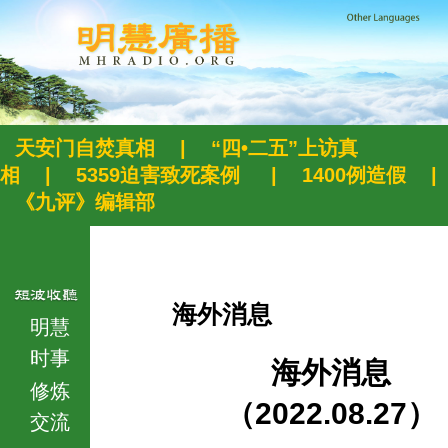
天安门自焚真相
|
“四•二五”上访真
相
|
5359迫害致死案例
|
1400例造假
|
《九评》编辑部
海外消息
明慧
时事
海外消息
修炼
（2022.08.27）
交流