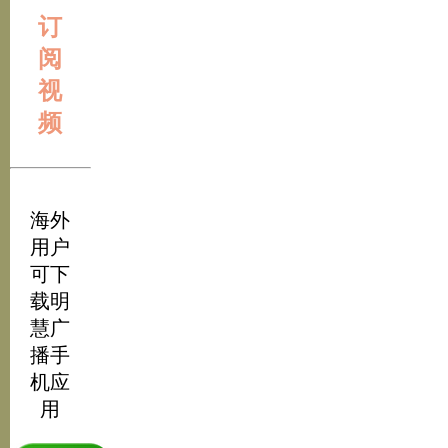
订
阅
视
频
海外
用户
可下
载明
慧广
播手
机应
用