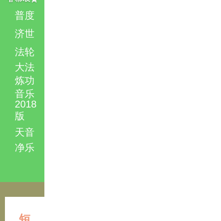
普度
济世
法轮
大法
炼功
音乐
2018
版
天音
净乐
短