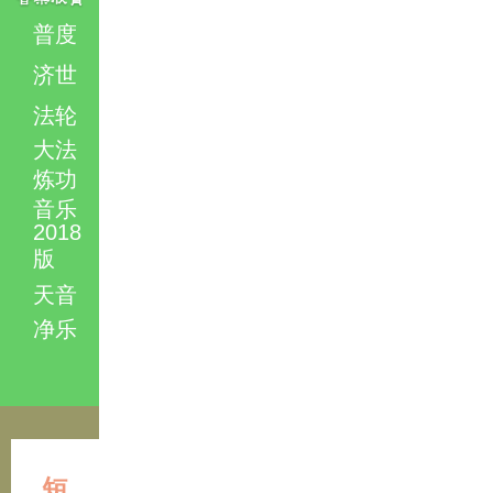
普度
济世
法轮
大法
炼功
音乐
2018
版
天音
净乐
短