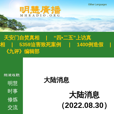
天安门自焚真相
|
“四•二五”上访真
相
|
5359迫害致死案例
|
1400例造假
|
《九评》编辑部
大陆消息
明慧
时事
大陆消息
修炼
（2022.08.30）
交流