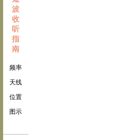
波
收
听
指
南
频率
天线
位置
图示