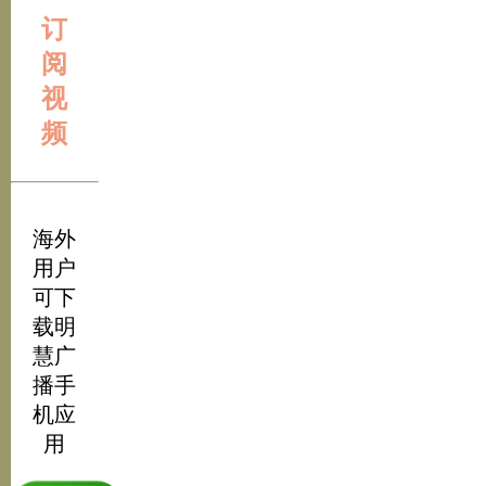
订
阅
视
频
海外
用户
可下
载明
慧广
播手
机应
用