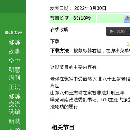
发表日期： 2022年8月30日
节目长度：
6分18秒
在线收听
00:00
修炼
下载
1
故事
下载方法
：按鼠标器右键，在弹出菜单中选择
空中
这期节目的主要内容有：
明慧
周刊
老伴在冤狱中受煎熬 河北八十五岁老
离世
正法
山东八旬王志耕在家被非法判刑三年
修炼
曝光河南政法委副书记、610主任弋振
交流
法轮功的恶行
选编
明慧
相关节目
小弟