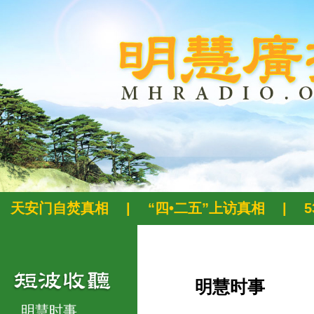
天安门自焚真相
|
“四•二五”上访真相
|
明慧时事
明慧时事