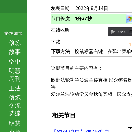
发表日期： 2022年9月14日
节目长度：
4分37秒
在线收听
00:00
修炼
下载
1
故事
下载方法
：按鼠标器右键，在弹出菜单中选择
空中
这期节目的主要内容有：
明慧
周刊
欧洲法轮功学员波兰传真相 民众签名
害
正法
爱尔兰法轮功学员金秋传真相 民众支
修炼
交流
选编
相关节目
明慧
小弟