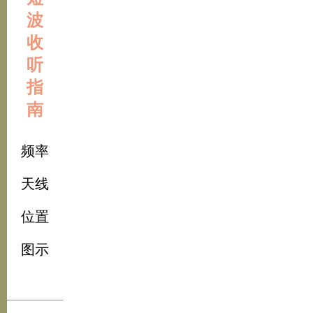
波
收
听
指
南
频率
天线
位置
图示