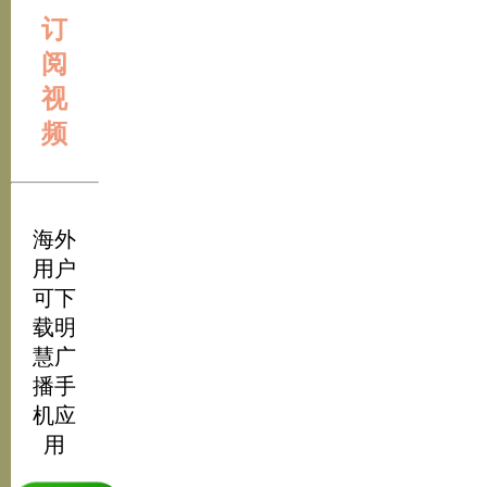
订
阅
视
频
海外
用户
可下
载明
慧广
播手
机应
用