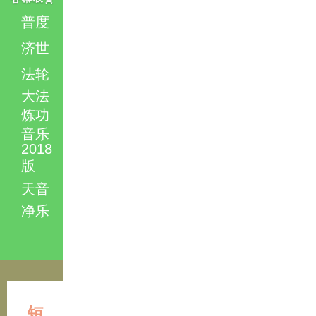
普度
济世
法轮
大法
炼功
音乐
2018
版
天音
净乐
短