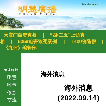
天安门自焚真相
|
“四•二五”上访真
相
|
5359迫害致死案例
|
1400例造假
|
《九评》编辑部
海外消息
明慧
时事
海外消息
修炼
（2022.09.14）
交流