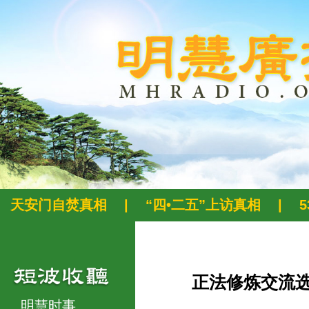
天安门自焚真相
|
“四•二五”上访真相
|
正法修炼交流
明慧时事