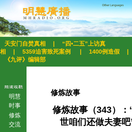
天安门自焚真相
|
“四•二五”上访真
相
|
5359迫害致死案例
|
1400例造假
|
《九评》编辑部
修炼故事
明慧
时事
修炼故事（343）：
修炼
世咱们还做夫妻吧
交流