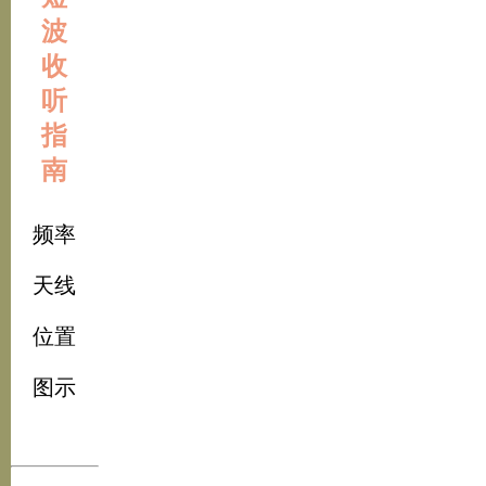
波
收
听
指
南
频率
天线
位置
图示