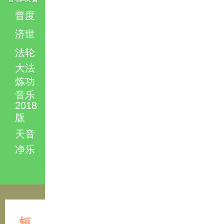
普度
济世
法轮
大法
炼功
音乐
2018
版
天音
净乐
短