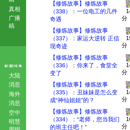
【修炼故事】修炼故事
真相
1
（338）：一位电工的几件
广播
分
奇遇
稿
【修炼故事】修炼故事
1
（337）：家运大逆转 正信
分
现奇迹
【修炼故事】修炼故事
1
（336）：你来了，食堂全
分
变了
大陆
消息
【修炼故事】修炼故事
1
（335）：丑妹妹是怎么变
海外
分
成“神仙姐姐”的？
消息
【修炼故事】修炼故事
空中
1
（334）：“老师，您当我们
明慧
分
的班主任吧！”
周报