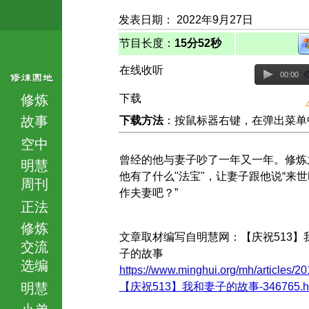
发表日期： 2022年9月27日
节目长度：
15分52秒
在线收听
00:00
修炼
下载
故事
下载方法
：按鼠标器右键，在弹出菜单中选择
空中
曾经的他与妻子吵了一年又一年。修炼
明慧
他有了什么"法宝"，让妻子跟他说“来
周刊
作夫妻吧？”
正法
修炼
文章取材编写自明慧网：【庆祝513】
交流
子的故事
选编
https://www.minghui.org/mh/articles/20
明慧
【庆祝513】我和妻子的故事-346765.ht
小弟