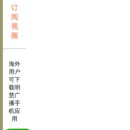
订
阅
视
频
海外
用户
可下
载明
慧广
播手
机应
用