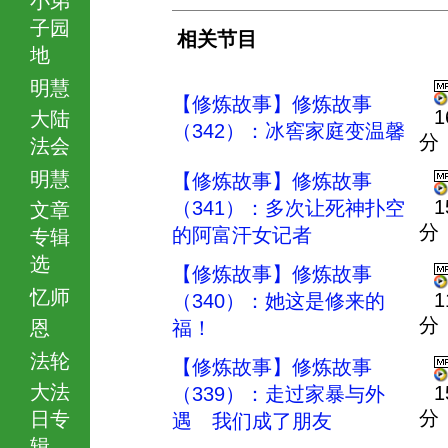
子园
相关节目
地
明慧
【修炼故事】修炼故事
1
大陆
（342）：冰窖家庭变温馨
分
法会
明慧
【修炼故事】修炼故事
1
（341）：多次让死神扑空
文章
分
的阿富汗女记者
专辑
选
【修炼故事】修炼故事
忆师
1
（340）：她这是修来的
分
恩
福！
法轮
【修炼故事】修炼故事
大法
1
（339）：走过家暴与外
分
日专
遇 我们成了朋友
辑