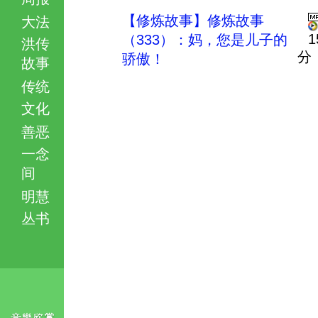
【修炼故事】修炼故事
大法
1
（333）：妈，您是儿子的
洪传
分
骄傲！
故事
传统
文化
善恶
一念
间
明慧
丛书