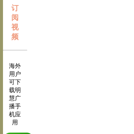
订
阅
视
频
海外
用户
可下
载明
慧广
播手
机应
用