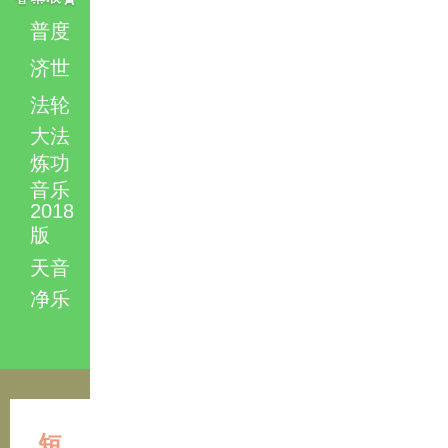
普度
济世
法轮
大法
炼功
音乐
2018
版
天音
净乐
短