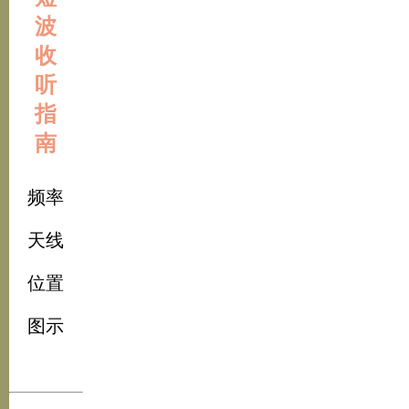
波
收
听
指
南
频率
天线
位置
图示