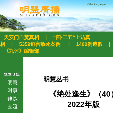
天安门自焚真相
|
“四•二五”上访真
相
|
5359迫害致死案例
|
1400例造假
|
《九评》编辑部
明慧丛书
明慧
时事
《绝处逢生》（40
修炼
2022年版
交流