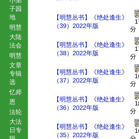
子园
地
【明慧丛书】《绝处逢生》
1
（39）2022年版
明慧
分
大陆
【明慧丛书】《绝处逢生》
法会
1
（38）2022年版
明慧
分
文章
【明慧丛书】《绝处逢生》
专辑
1
（37）2022年版
选
分
忆师
【明慧丛书】《绝处逢生》
恩
1
（36）2022年版
分
法轮
大法
【明慧丛书】《绝处逢生》
日专
1
（35）2022年版
辑
分