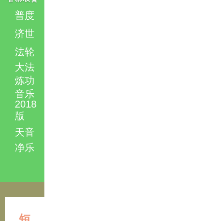
普度
济世
法轮
大法
炼功
音乐
2018
版
天音
净乐
短