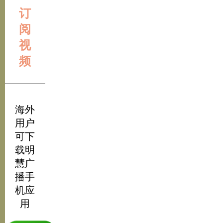
订
阅
视
频
海外
用户
可下
载明
慧广
播手
机应
用