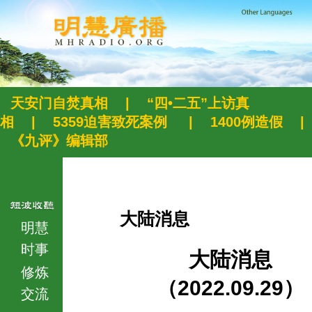
天安门自焚真相
|
“四•二五”上访真
相
|
5359迫害致死案例
|
1400例造假
|
《九评》编辑部
大陆消息
明慧
时事
大陆消息
修炼
（2022.09.29）
交流