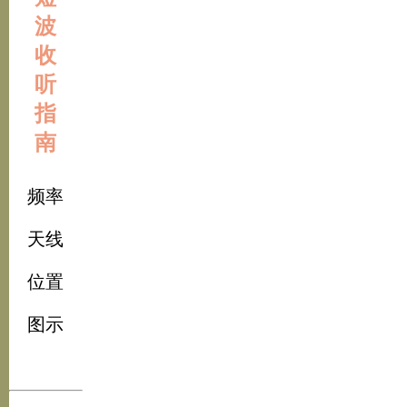
波
收
听
指
南
频率
天线
位置
图示