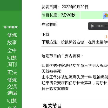
发表日期： 2022年9月29日
节目长度：
7分20秒
在线收听
00:00
修炼
下载
1
故事
下载方法
：按鼠标器右键，在弹出菜单中选择
空中
这期节目的主要内容有：
明慧
周刊
四川优秀作家法轮功学员王学明入冤狱
天就被害死
正法
山东王华洋被迫流离失所十年 现被绑
修炼
辽宁省公安厅四任厅长全落马，两厅长
交流
日开除立案调查
选编
明慧
相关节目
小弟