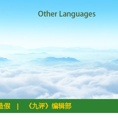
例造假
|
《九评》编辑部