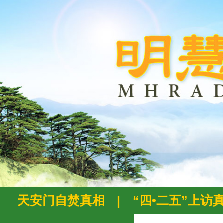
天安门自焚真相
|
“四•二五”上访