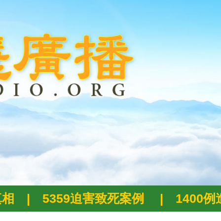
真相
|
5359迫害致死案例
|
1400