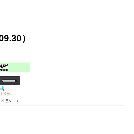
9.30）
0 KB
et
A
s…）