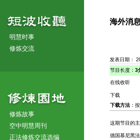
海外消
明慧时事
修炼交流
发表日期： 2
节目长度：
3
在线收听
下载
下载方法
：按
修炼故事
这期节目的主
空中明慧周刊
德国慕尼黑法
正法修炼交流选编