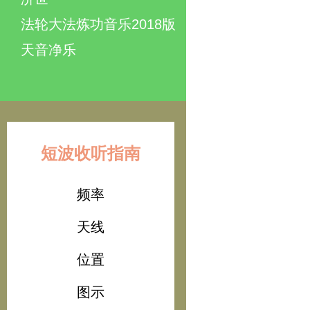
法轮大法炼功音乐2018版
天音净乐
短波收听指南
频率
天线
位置
图示