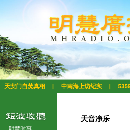
天安门自焚真相
|
中南海上访纪实
|
53
天音净乐
明慧时事