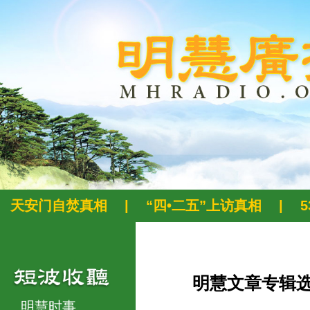
天安门自焚真相
|
“四•二五”上访真相
|
明慧文章专辑
明慧时事