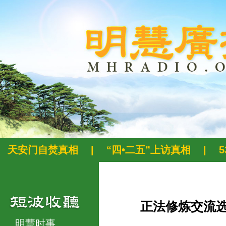
天安门自焚真相
|
“四•二五”上访真相
|
正法修炼交流
明慧时事