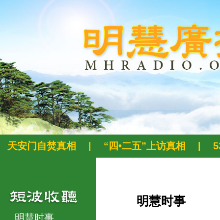
天安门自焚真相
|
“四•二五”上访真相
|
明慧时事
明慧时事