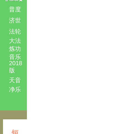
普度
济世
法轮
大法
炼功
音乐
2018
版
天音
净乐
短