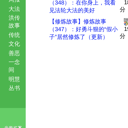
1
（348）：在你身上，我看
大法
分
见法轮大法的美好
洪传
【修炼故事】修炼故事
故事
1
（347）：好勇斗狠的“假小
传统
分
子”居然修炼了（更新）
文化
善恶
一念
间
明慧
丛书