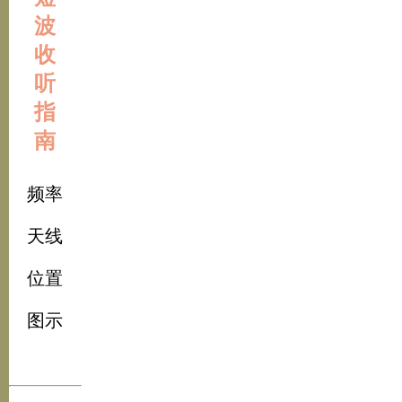
波
收
听
指
南
频率
天线
位置
图示