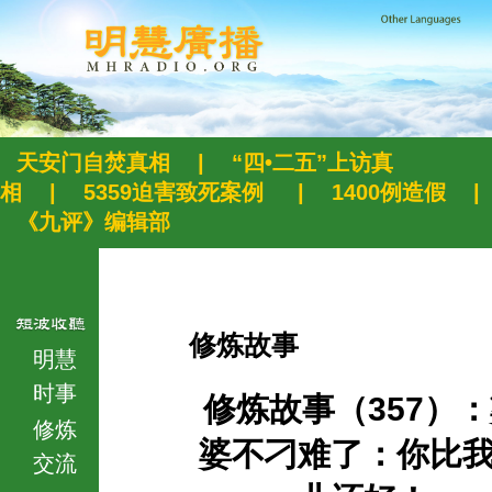
天安门自焚真相
|
“四•二五”上访真
相
|
5359迫害致死案例
|
1400例造假
|
《九评》编辑部
修炼故事
明慧
时事
修炼故事（357）
修炼
婆不刁难了：你比
交流