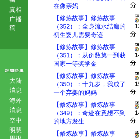
分
在像亲妈
真相
【修炼故事】修炼故事
广播
1
（352）：全身流水结痂的
稿
分
初生婴儿需要奇迹
【修炼故事】修炼故事
1
（351）：从倒数第一到获
分
国家一等奖学金
【修炼故事】修炼故事
大陆
1
（350）：十九岁，我成了
消息
分
一个弃婴的妈妈
海外
【修炼故事】修炼故事
消息
1
（349）：奇迹在意想不到
空中
分
的地方发生
明慧
【修炼故事】修炼故事
周报