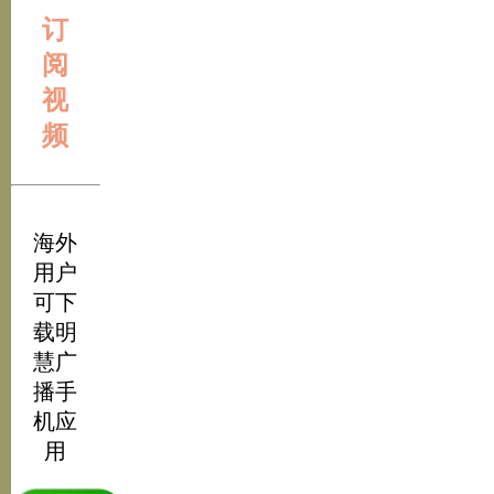
订
阅
视
频
海外
用户
可下
载明
慧广
播手
机应
用