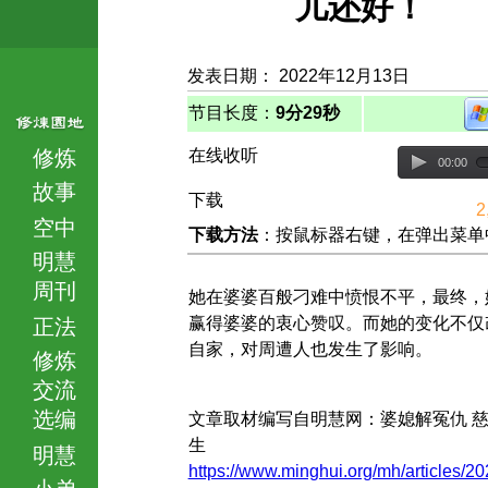
儿还好！
发表日期： 2022年12月13日
节目长度：
9分29秒
修炼
在线收听
00:00
故事
下载
2
空中
下载方法
：按鼠标器右键，在弹出菜单中选择
明慧
周刊
她在婆婆百般刁难中愤恨不平，最终，
赢得婆婆的衷心赞叹。而她的变化不仅
正法
自家，对周遭人也发生了影响。
修炼
交流
选编
文章取材编写自明慧网：婆媳解冤仇 
生
明慧
https://www.minghui.org/mh/articles/20
小弟