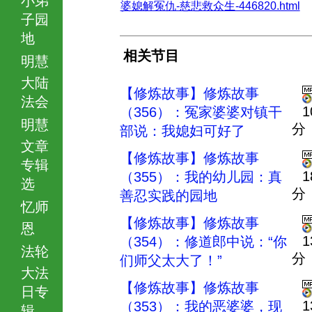
婆媳解冤仇-慈悲救众生-446820.html
子园
地
相关节目
明慧
大陆
【修炼故事】修炼故事
法会
1
（356）：冤家婆婆对镇干
明慧
分
部说：我媳妇可好了
文章
【修炼故事】修炼故事
专辑
1
（355）：我的幼儿园：真
选
分
善忍实践的园地
忆师
【修炼故事】修炼故事
恩
1
（354）：修道郎中说：“你
法轮
分
们师父太大了！”
大法
【修炼故事】修炼故事
日专
1
（353）：我的恶婆婆，现
辑