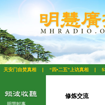
天安门自焚真相
|
“四•二五”上访真相
|
修炼交流
明慧时事