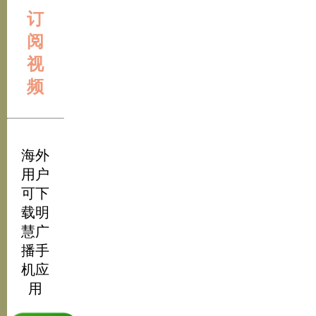
订
阅
视
频
海外
用户
可下
载明
慧广
播手
机应
用