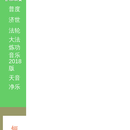
普度
济世
法轮
大法
炼功
音乐
2018
版
天音
净乐
短