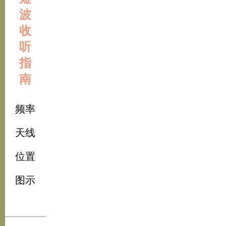
波
收
听
指
南
频率
天线
位置
图示