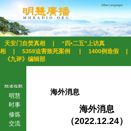
天安门自焚真相
|
“四•二五”上访真
相
|
5359迫害致死案例
|
1400例造假
|
《九评》编辑部
海外消息
明慧
时事
海外消息
修炼
（2022.12.24）
交流