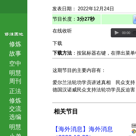
发表日期： 2022年12月24日
节目长度：
3分27秒
在线收听
00:00
修炼
下载
故事
下载方法
：按鼠标器右键，在弹出菜单中选择
空中
这期节目的主要内容有：
明慧
周刊
爱尔兰法轮功学员讲述真相 民众支持
德国汉诺威民众支持法轮功学员反迫害
正法
修炼
交流
相关节目
选编
明慧
【海外消息】海外消息
小弟