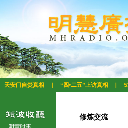
天安门自焚真相
|
“四•二五”上访真相
|
修炼交流
明慧时事