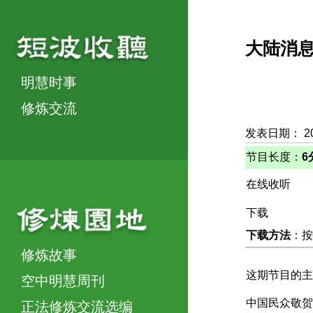
大陆消
明慧时事
修炼交流
发表日期： 2
节目长度：
6
在线收听
下载
下载方法
：按
修炼故事
这期节目的主
空中明慧周刊
中国民众敬贺
正法修炼交流选编