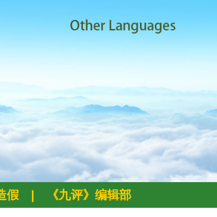
例造假
|
《九评》编辑部