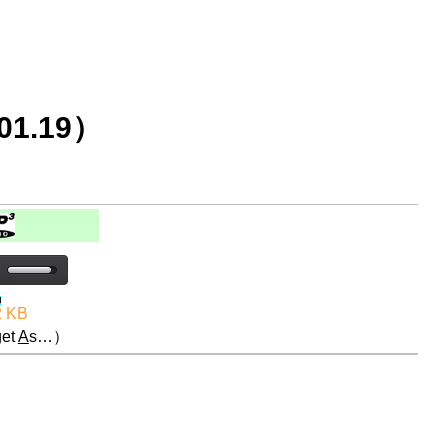
1.19）
2 KB
et
A
s…）