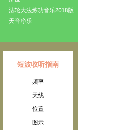
法轮大法炼功音乐2018版
天音净乐
短波收听指南
频率
天线
位置
图示