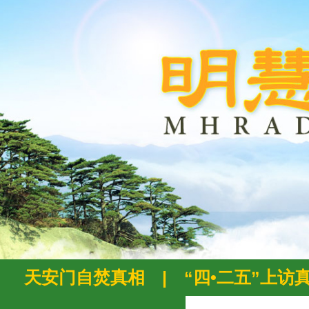
天安门自焚真相
|
“四•二五”上访