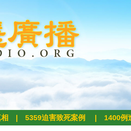
真相
|
5359迫害致死案例
|
1400