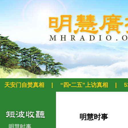
天安门自焚真相
|
“四•二五”上访真相
|
明慧时事
明慧时事