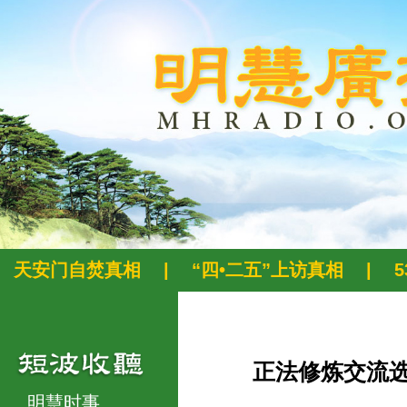
天安门自焚真相
|
“四•二五”上访真相
|
正法修炼交流
明慧时事