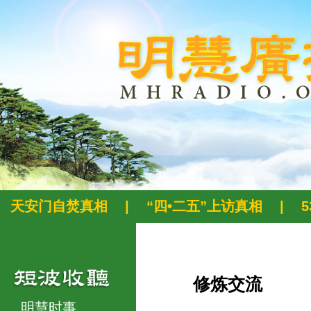
天安门自焚真相
|
“四•二五”上访真相
|
修炼交流
明慧时事