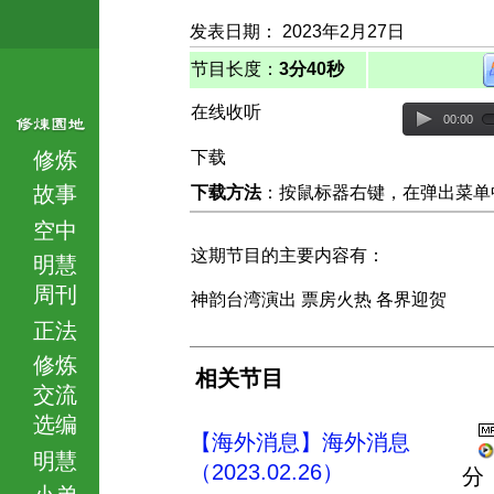
发表日期： 2023年2月27日
节目长度：
3分40秒
在线收听
00:00
修炼
下载
故事
下载方法
：按鼠标器右键，在弹出菜单中选择
空中
这期节目的主要内容有：
明慧
周刊
神韵台湾演出 票房火热 各界迎贺
正法
修炼
相关节目
交流
选编
【海外消息】海外消息
明慧
（2023.02.26）
分
小弟