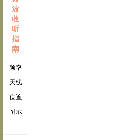
波
收
听
指
南
频率
天线
位置
图示