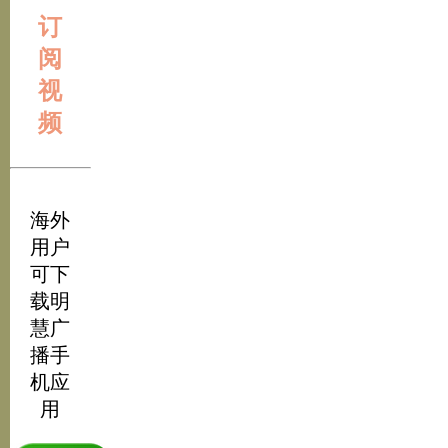
订
阅
视
频
海外
用户
可下
载明
慧广
播手
机应
用