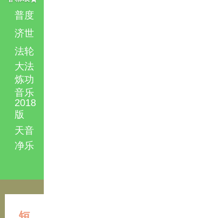
普度
济世
法轮
大法
炼功
音乐
2018
版
天音
净乐
短