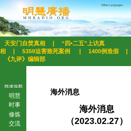
天安门自焚真相
|
“四•二五”上访真
相
|
5359迫害致死案例
|
1400例造假
|
《九评》编辑部
海外消息
明慧
时事
海外消息
修炼
（2023.02.27）
交流