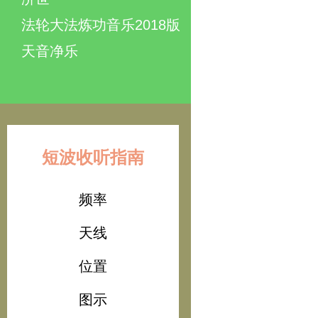
法轮大法炼功音乐2018版
天音净乐
短波收听指南
频率
天线
位置
图示