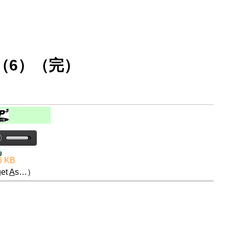
（6）（完）
6 KB
et
A
s…）