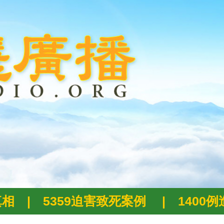
真相
|
5359迫害致死案例
|
1400