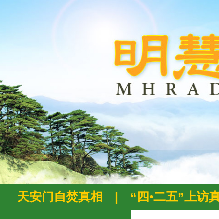
天安门自焚真相
|
“四•二五”上访