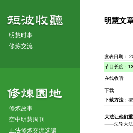
明慧文
明慧时事
修炼交流
发表日期： 2
节目长度：
1
在线收听
下载
下载方法
：按
修炼故事
大法让他们重
空中明慧周刊
——法轮大法
正法修炼交流选编