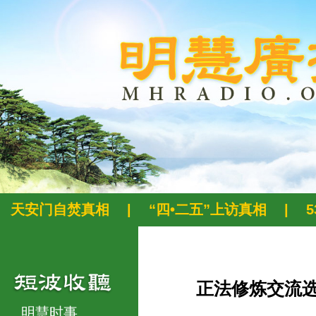
天安门自焚真相
|
“四•二五”上访真相
|
正法修炼交流
明慧时事